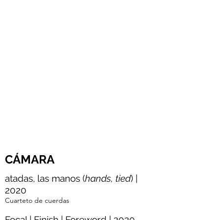
CÁMARA
atadas, las manos (
hands, tied
) |
2020
Cuarteto de cuerdas
Focal | Finish | Foreword | 2020