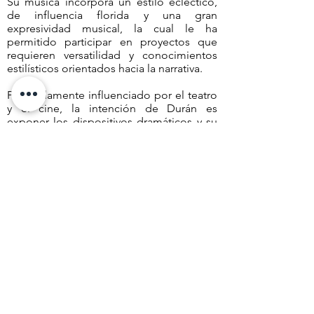
Su música incorpora un estilo ecléctico,
de influencia florida y una gran
expresividad musical, la cual le ha
permitido participar en proyectos que
requieren versatilidad y conocimientos
estilísticos orientados hacia la narrativa.
Profundamente influenciado por el teatro
y el cine, la intención de Durán es
exponer los dispositivos dramáticos y su
relación con la percepción del tiempo, y
colaborar con otros artistas a través de la
experimentación para elevar el potencial
de la textura y el timbre en los diferentes
entornos de los medios audiovisuales y la
de música de concierto.
Fue becario del Banco de la República y
ha sido galardonado e interpretado por
las orquestas más importantes en
Colombia como la Orquesta Filarmónica
de Bogotá y la Orquesta Sinfónica
Nacional de Colombia.