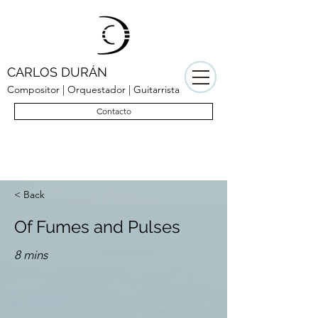
CARLOS DURÁN
Compositor | Orquestador | Guitarrista
Contacto
< Back
Of Fumes and Pulses
8 mins