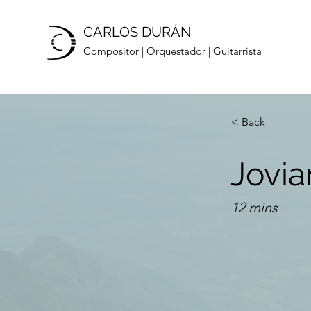
CARLOS DURÁN
Compositor | Orquestador | Guitarrista
< Back
Jovia
12 mins