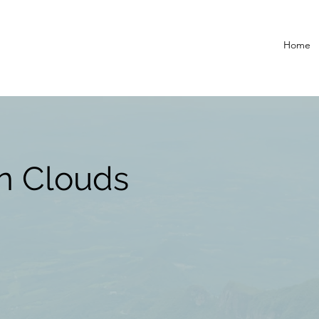
Home
n Clouds